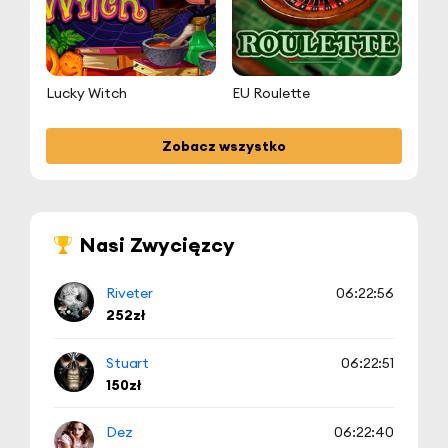
Lucky Witch
EU Roulette
Zobacz wszystko
Nasi Zwycięzcy
Riveter
06:22:56
252zł
Stuart
06:22:51
150zł
Dez
06:22:40