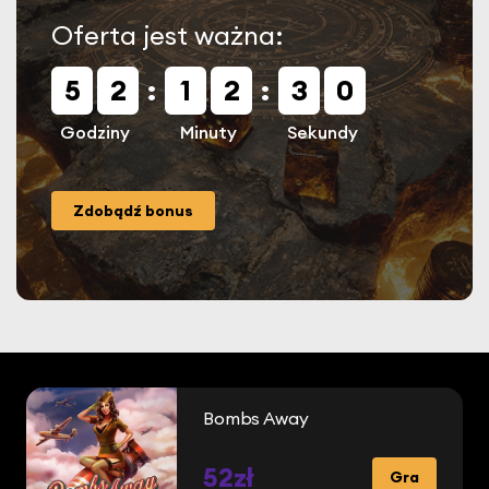
Oferta jest ważna:
5
2
1
2
2
8
Godziny
Minuty
Sekundy
Zdobądź bonus
Bombs Away
52zł
Gra