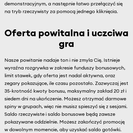
demonstracyjnym, a następnie łatwo przełączyć się
na tryb rzeczywisty za pomocą jednego kliknięcia.
Oferta powitalna i uczciwa
gra
Nasze powitanie nadaje ton i nie zmyla Cię. Istnieje
wyraźna rozgrywka w zakresie funduszy bonusowych,
limit stawek, gdy oferta jest nadal aktywna, oraz
zegary pokazujące, ile czasu pozostało. Zazwyczaj jest
35-krotność kwoty bonusu, maksymalny zakład 20 zł i
siedem dni na ukończenie. Możesz otrzymać darmowe
spiny w grupach, więc nie musisz spieszyć się z sesjami.
Saldo rzeczywiste i saldo bonusowe będą zawsze
pokazywane oddzielnie. Możesz zakończyć promocję
w dowolnym momencie, aby uzyskać saldo gotówki.