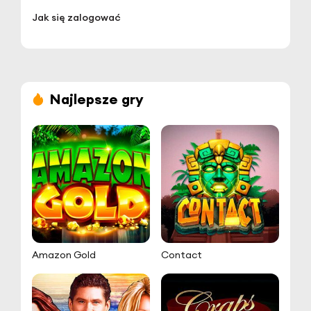
Jak się zalogować
Bezpieczeństwo i odzyskiwanie haseł
Rozwiązywanie problemów z logowaniem
Najlepsze gry do grania
Najlepsze gry
Sloty o wysokim RTP
Gry stołowe
Kasyno z dealerem na żywo
Bonusy i promocje
Darmowe spiny i zwrot gotówki
Codzienne spadki i wyścigi
Amazon Gold
Contact
Jak korzystać z kodów promocyjnych
Aplikacja mobilna