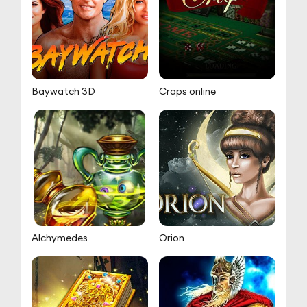
Instalacja na Androidzie
Instalacja na iOS i iPadzie
Funkcje aplikacji
Baywatch 3D
Craps online
Program VIP
Korzyści VIP
Poziomy i cele VIP
Bezpieczeństwo i ochrona graczy
Odpowiedzialna gra
Zasady, ograniczenia i 18+, którym możesz zaufać
Lucky Coin
Orion
Mechanika gier i silnik uczciwości