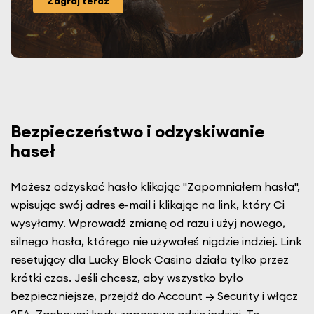
Zagraj teraz
Bezpieczeństwo i odzyskiwanie
haseł
Możesz odzyskać hasło klikając "Zapomniałem hasła",
wpisując swój adres e-mail i klikając na link, który Ci
wysyłamy. Wprowadź zmianę od razu i użyj nowego,
silnego hasła, którego nie używałeś nigdzie indziej. Link
resetujący dla Lucky Block Casino działa tylko przez
krótki czas. Jeśli chcesz, aby wszystko było
bezpieczniejsze, przejdź do Account → Security i włącz
2FA. Zachowaj kody zapasowe gdzie indziej. Te