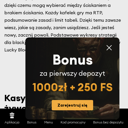
dzięki czemu mogą wybierać między ściskaniem a
brakiem ściskania. Każdy kafelek gry ma RTP,
podsumowanie zasad i limit tabeli. Dzięki temu zawsze
wiesz, jakie są zasady, zanim usiądziesz. Jeśli jesteś
nowy, zacznij powoli. Podstawowe wykresy strategii
dla blackjacka i ruletki znajdziesz w panelu pomocy w
Lucky Block Casino.
Bonus
za pierwszy depozyt
1000zł + 250 FS
Kasyno z dealerem na
żywo
Zarejestruj się
Aplikacja
Bonus
Menu
Kod promocyjny
Bonus bez depozytu
Przejrzyste wideo, szybkie miejsca i opcje z Twojej