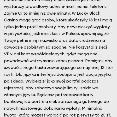
wystarczy prawidłowy adres e-mail i numer telefonu.
Zajmie Ci to mniej niż dwie minuty. W Lucky Block
Casino mogą grać osoby, które ukończyły 18 lat i mają
tylko jeden profil osobisty. Aby przyspieszyć wypłaty
w przyszłości, jeśli mieszkasz w Polsce, upewnij się, że
Twoje pełne imię i nazwisko oraz data urodzenia na
dowodzie osobistym są zgodne. Nie korzystaj z sieci
VPN ani kont współdzielonych, gdyż mogą one
powodować wstrzymanie zabezpieczeń. Pamiętaj, aby
używać silnego hasła zawierającego co najmniej 12 liter
i cyfr. Dla języka interfejsu dostępna jest opcja języka
polskiego. Wybierz zł jako swój portfel podczas
rejestracji, aby zobaczyć swoje limity i salda we
własnym języku. Będziesz potrzebować karty
bankowej lub portfela elektronicznego gotowego do
natychmiastowego dokonania wpłaty. Minimalna
kwota, którą możesz wpłacić po raz pierwszy to 20 zł.