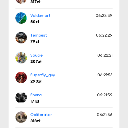
317zł
Voldemort
06:22:39
50zł
Tempest
06:22:29
79zł
Soucie
06:22:21
207zł
Superfly_guy
06:21:58
293zł
Shena
06:21:59
171zł
Obliterator
06:21:36
318zł