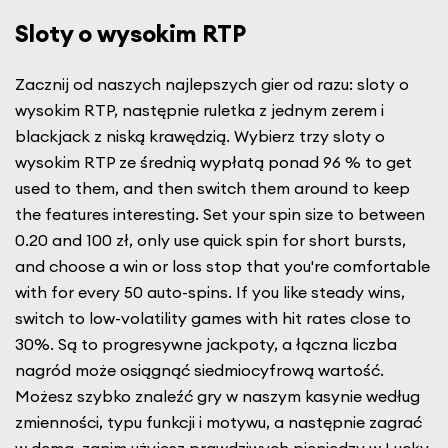
Sloty o wysokim RTP
Zacznij od naszych najlepszych gier od razu: sloty o
wysokim RTP, następnie ruletka z jednym zerem i
blackjack z niską krawędzią. Wybierz trzy sloty o
wysokim RTP ze średnią wypłatą ponad 96 % to get
used to them, and then switch them around to keep
the features interesting. Set your spin size to between
0.20 and 100 zł, only use quick spin for short bursts,
and choose a win or loss stop that you're comfortable
with for every 50 auto-spins. If you like steady wins,
switch to low-volatility games with hit rates close to
30%. Są to progresywne jackpoty, a łączna liczba
nagród może osiągnąć siedmiocyfrową wartość.
Możesz szybko znaleźć gry w naszym kasynie według
zmienności, typu funkcji i motywu, a następnie zagrać
w dema, zanim użyjesz prawdziwych pieniędzy w Lucky