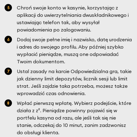
Chroń swoje konto w kasynie, korzystając z
aplikacji do uwierzytelniania dwuskładnikowego i
ustawiając telefon tak, aby wysyłał
powiadomienia po zalogowaniu.
Dodaj swoje pełne imię i nazwisko, datę urodzenia
i adres do swojego profilu. Aby później szybko
wypłacić pieniądze, muszą one odpowiadać
Twoim dokumentom.
Ustal zasady na karcie Odpowiedzialna gra, takie
jak dzienny limit depozytów, licznik sesji lub limit
strat. Jeśli zajdzie taka potrzeba, możesz także
wprowadzić czas odnowienia.
Wpłać pierwszą wpłatę. Wybierz podejście, które
działa z z². Pieniądze powinny pojawić się w
portfelu kasyna od razu, ale jeśli tak się nie
stanie, odczekaj do 10 minut, zanim zadzwonisz
do obsługi klienta.