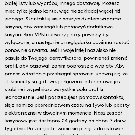
białej listy lub wypróbuj innego dostawcę. Możesz
mieć tylko jedno konto, więc nie zakładaj więcej niż
jednego. Skontaktuj się z naszym działem wsparcia
kasyna, aby zamknąć lub połączyć dodatkowe
kasyna. Sieci VPN i serwery proxy powinny być
wyłączone, a następnie przeglądarka powinna zostać
ponownie otwarta. Jeśli Twoje imię i nazwisko nie
pasuje do Twojego identyfikatora, powinieneś zmienić
profil, aby pasował, zanim poprosisz o wypłaty. Aby
proces wdrażania przebiegał sprawnie, upewnij się, że
dokumenty są gotowe, połączenie internetowe jest
stabilne i wypełniasz wszystkie pola profilu
jednocześnie. Jeśli potrzebujesz pomocy, skontaktuj
się z nami za pośrednictwem czatu na żywo lub poczty
elektronicznej w dowolnym momencie. Nasz zespół
kasynowy jest dostępny 24 godziny na dobę, 7 dni w
tygodniu. Po zarejestrowaniu się przejdź do ustawień